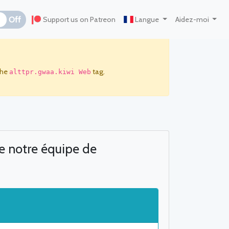
Off
Support us on Patreon
Langue
Aidez-moi
the
tag.
alttpr.gwaa.kiwi Web
re notre équipe de