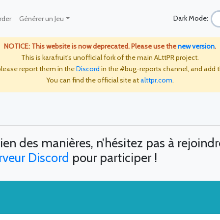
Dark Mode:
rder
Générer un Jeu
NOTICE: This website is now deprecated. Please use the
new version
.
This is karafruit's unofficial fork of the main ALttPR project.
please report them in the
Discord
in the #bug-reports channel, and add 
You can find the official site at
alttpr.com
.
en des manières, n’hésitez pas à rejoind
rveur Discord
pour participer !